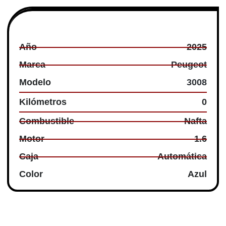
Información Técnica
Año
2025
Marca
Peugeot
Modelo
3008
Kilómetros
0
Combustible
Nafta
Motor
1.6
Caja
Automática
Color
Azul
$0